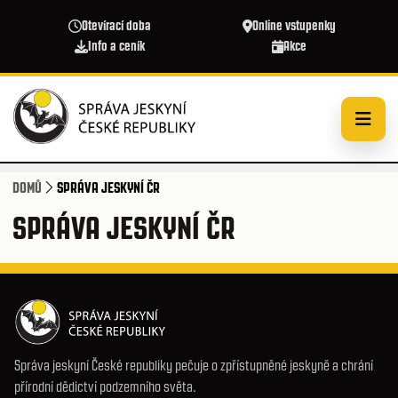
Přejít k hlavnímu obsahu
Otevírací doba
Online vstupenky
Info a ceník
Akce
DOMŮ
SPRÁVA JESKYNÍ ČR
SPRÁVA JESKYNÍ ČR
Správa jeskyní České republiky pečuje o zpřístupněné jeskyně a chrání
přírodní dědictví podzemního světa.