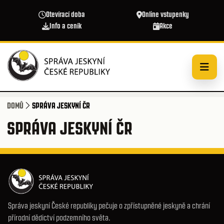
Přejít k hlavnímu obsahu
Otevírací doba
Online vstupenky
Info a ceník
Akce
DOMŮ
SPRÁVA JESKYNÍ ČR
SPRÁVA JESKYNÍ ČR
Správa jeskyní České republiky pečuje o zpřístupněné jeskyně a chrání
přírodní dědictví podzemního světa.