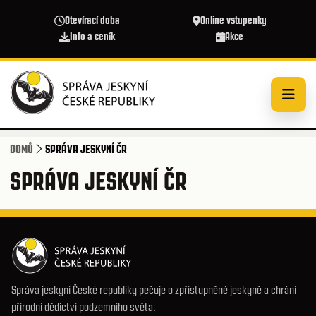
Přejít k hlavnímu obsahu
Otevírací doba
Online vstupenky
Info a ceník
Akce
DOMŮ
SPRÁVA JESKYNÍ ČR
SPRÁVA JESKYNÍ ČR
Správa jeskyní České republiky pečuje o zpřístupněné jeskyně a chrání
přírodní dědictví podzemního světa.