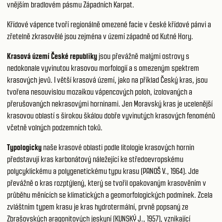
vnějším bradlovém pásmu Západních Karpat.
Křídové vápence tvoří regionálně omezené facie v české křídové pánvi a
zřetelně zkrasovělé jsou zejména v území západně od Kutné Hory.
Krasová území České republiky
jsou převážně malými ostrovy s
nedokonale vyvinutou krasovou morfologií a s omezeným spektrem
krasových jevů. I větší krasová území, jako na příklad Český kras, jsou
tvořena nesouvislou mozaikou vápencových poloh, izolovaných a
přerušovaných nekrasovými horninami. Jen Moravský kras je ucelenější
krasovou oblastí s širokou škálou dobře vyvinutých krasových fenoménů
včetně volných podzemních toků.
Typologicky
naše krasové oblasti podle litologie krasových hornin
představují kras karbonátový náležející ke středoevropskému
polycyklickému a polygenetickému typu krasu (PANOŠ V., 1964). Jde
převážně o kras rozptýlený, který se tvořil opakovaným krasověním v
průběhu měnících se klimatických a geomorfologických podmínek. Zcela
zvláštním typem krasu je kras hydrotermální, prvně popsaný ze
Zbrašovských aragonitových jeskyní (KUNSKÝ J., 1957), vznikající