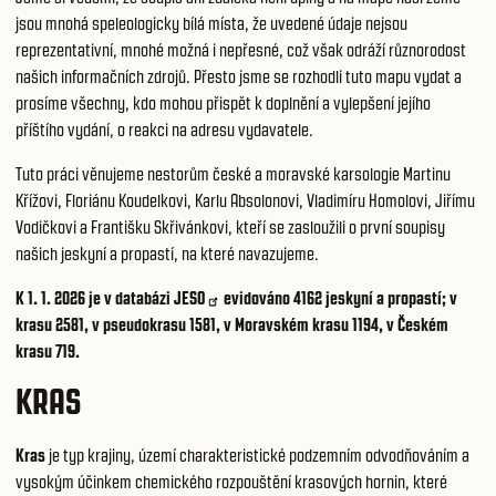
jsou mnohá speleologicky bílá místa, že uvedené údaje nejsou
reprezentativní, mnohé možná i nepřesné, což však odráží různorodost
našich informačních zdrojů. Přesto jsme se rozhodli tuto mapu vydat a
prosíme všechny, kdo mohou přispět k doplnění a vylepšení jejího
příštího vydání, o reakci na adresu vydavatele.
Tuto práci věnujeme nestorům české a moravské karsologie Martinu
Křížovi, Floriánu Koudelkovi, Karlu Absolonovi, Vladimíru Homolovi, Jiřímu
Vodičkovi a Františku Skřivánkovi, kteří se zasloužili o první soupisy
našich jeskyní a propastí, na které navazujeme.
K 1. 1. 2026 je v databázi
JESO
evidováno 4162 jeskyní a propastí; v
krasu 2581, v pseudokrasu 1581, v Moravském krasu 1194, v Českém
krasu 719.
KRAS
Kras
je typ krajiny, území charakteristické podzemním odvodňováním a
vysokým účinkem chemického rozpouštění krasových hornin, které