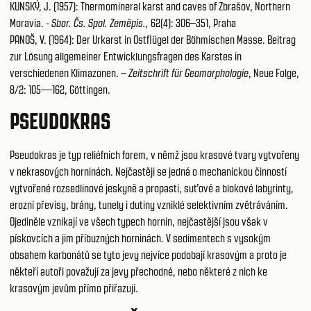
KUNSKÝ, J. (1957): Thermomineral karst and caves of Zbrašov, Northern
Moravia. -
Sbor. Čs. Spol. Zeměpis.,
62(4): 306–351, Praha
PANOŠ, V. (1964): Der Urkarst in Ostflügel der Böhmischen Masse. Beitrag
zur Lösung allgemeiner Entwicklungsfragen des Karstes in
verschiedenen Klimazonen. –
Zeitschrift für Geomorphologie
, Neue Folge,
8/2: 105—162, Göttingen.
PSEUDOKRAS
Pseudokras je typ reliéfních forem, v němž jsou krasové tvary vytvořeny
v nekrasových horninách. Nejčastěji se jedná o mechanickou činností
vytvořené rozsedlinové jeskyně a propasti, suťové a blokové labyrinty,
erozní převisy, brány, tunely i dutiny vzniklé selektivním zvětráváním.
Ojediněle vznikají ve všech typech hornin, nejčastější jsou však v
pískovcích a jim příbuzných horninách. V sedimentech s vysokým
obsahem karbonátů se tyto jevy nejvíce podobají krasovým a proto je
někteří autoři považují za jevy přechodné, nebo některé z nich ke
krasovým jevům přímo přiřazují.