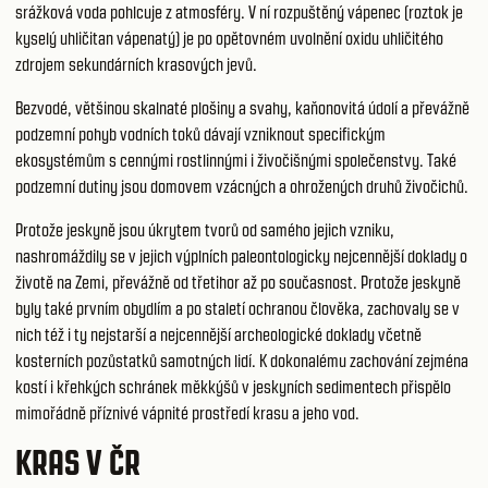
srážková voda pohlcuje z atmosféry. V ní rozpuštěný vápenec (roztok je
kyselý uhličitan vápenatý) je po opětovném uvolnění oxidu uhličitého
zdrojem sekundárních krasových jevů.
Bezvodé, většinou skalnaté plošiny a svahy, kaňonovitá údolí a převážně
podzemní pohyb vodních toků dávají vzniknout specifickým
ekosystémům s cennými rostlinnými i živočišnými společenstvy. Také
podzemní dutiny jsou domovem vzácných a ohrožených druhů živočichů.
Protože jeskyně jsou úkrytem tvorů od samého jejich vzniku,
nashromáždily se v jejich výplních paleontologicky nejcennější doklady o
životě na Zemi, převážně od třetihor až po současnost. Protože jeskyně
byly také prvním obydlím a po staletí ochranou člověka, zachovaly se v
nich též i ty nejstarší a nejcennější archeologické doklady včetně
kosterních pozůstatků samotných lidí. K dokonalému zachování zejména
kostí i křehkých schránek měkkýšů v jeskyních sedimentech přispělo
mimořádně příznivé vápnité prostředí krasu a jeho vod.
KRAS V ČR