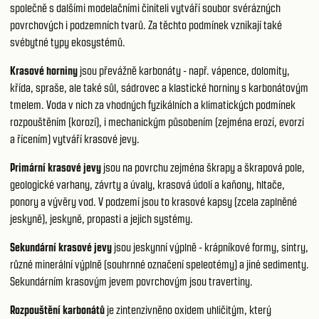
společně s dalšími modelačními činiteli vytváří soubor svérázných
povrchových i podzemních tvarů. Za těchto podmínek vznikají také
svébytné typy ekosystémů.
Krasové horniny
jsou převážně karbonáty - např. vápence, dolomity,
křída, spraše, ale také sůl, sádrovec a klastické horniny s karbonátovým
tmelem. Voda v nich za vhodných fyzikálních a klimatických podmínek
rozpouštěním (korozí), i mechanickým působením (zejména erozí, evorzí
a řícením) vytváří krasové jevy.
Primární krasové jevy
jsou na povrchu zejména škrapy a škrapová pole,
geologické varhany, závrty a úvaly, krasová údolí a kaňony, hltače,
ponory a vývěry vod. V podzemí jsou to krasové kapsy (zcela zaplněné
jeskyně), jeskyně, propasti a jejich systémy.
Sekundární krasové jevy
jsou jeskynní výplně - krápníkové formy, sintry,
různé minerální výplně (souhrnné označení speleotémy) a jiné sedimenty.
Sekundárním krasovým jevem povrchovým jsou travertiny.
Rozpouštění karbonátů
je zintenzivněno oxidem uhličitým, který