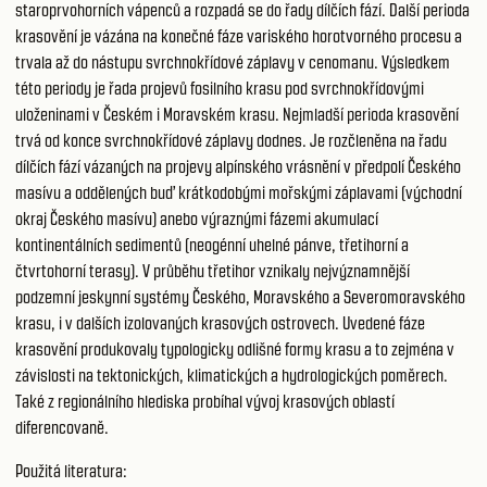
staroprvohorních vápenců a rozpadá se do řady dílčích fází. Další perioda
krasovění je vázána na konečné fáze variského horotvorného procesu a
trvala až do nástupu svrchnokřídové záplavy v cenomanu. Výsledkem
této periody je řada projevů fosilního krasu pod svrchnokřídovými
uloženinami v Českém i Moravském krasu. Nejmladší perioda krasovění
trvá od konce svrchnokřídové záplavy dodnes. Je rozčleněna na řadu
dílčích fází vázaných na projevy alpínského vrásnění v předpolí Českého
masívu a oddělených buď krátkodobými mořskými záplavami (východní
okraj Českého masívu) anebo výraznými fázemi akumulací
kontinentálních sedimentů (neogénní uhelné pánve, třetihorní a
čtvrtohorní terasy). V průběhu třetihor vznikaly nejvýznamnější
podzemní jeskynní systémy Českého, Moravského a Severomoravského
krasu, i v dalších izolovaných krasových ostrovech. Uvedené fáze
krasovění produkovaly typologicky odlišné formy krasu a to zejména v
závislosti na tektonických, klimatických a hydrologických poměrech.
Také z regionálního hlediska probíhal vývoj krasových oblastí
diferencovaně.
Použitá literatura: