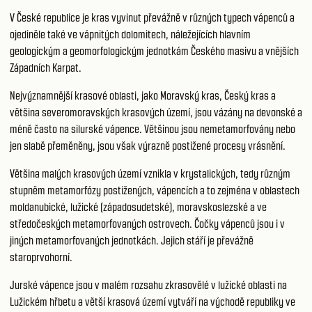
V České republice je kras vyvinut převážně v různých typech vápenců a
ojediněle také ve vápnitých dolomitech, náležejících hlavním
geologickým a geomorfologickým jednotkám Českého masivu a vnějších
Západních Karpat.
Nejvýznamnější krasové oblasti, jako Moravský kras, Český kras a
většina severomoravských krasových území, jsou vázány na devonské a
méně často na silurské vápence. Většinou jsou nemetamorfovány nebo
jen slabě přeměněny, jsou však výrazně postižené procesy vrásnění.
Většina malých krasových území vznikla v krystalických, tedy různým
stupněm metamorfózy postižených, vápencích a to zejména v oblastech
moldanubické, lužické (západosudetské), moravskoslezské a ve
středočeských metamorfovaných ostrovech. Čočky vápenců jsou i v
jiných metamorfovaných jednotkách. Jejich stáří je převážně
staroprvohorní.
Jurské vápence jsou v malém rozsahu zkrasovělé v lužické oblasti na
Lužickém hřbetu a větší krasová území vytváří na východě republiky ve