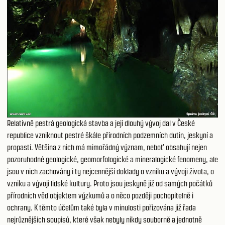
Relativně pestrá geologická stavba a její dlouhý vývoj dal v České
republice vzniknout pestré škále přírodních podzemních dutin, jeskyní a
propastí. Většina z nich má mimořádný význam, neboť obsahují nejen
pozoruhodné geologické, geomorfologické a mineralogické fenomeny, ale
jsou v nich zachovány i ty nejcennější doklady o vzniku a vývoji života, o
vzniku a vývoji lidské kultury. Proto jsou jeskyně již od samých počátků
přírodních věd objektem výzkumů a o něco později pochopitelně i
ochrany. K těmto účelům také byla v minulosti pořizována již řada
nejrůznějších soupisů, které však nebyly nikdy souborně a jednotně