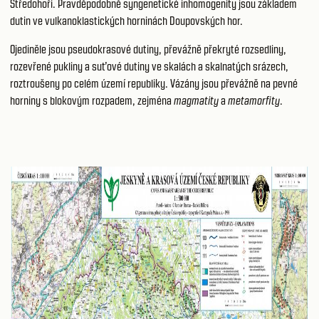
Středohoří. Pravděpodobně syngenetické inhomogenity jsou základem
dutin ve vulkanoklastických horninách Doupovských hor.
Ojediněle jsou pseudokrasové dutiny, převážně překryté rozsedliny,
rozevřené pukliny a suťové dutiny ve skalách a skalnatých srázech,
roztroušeny po celém území republiky. Vázány jsou převážně na pevné
horniny s blokovým rozpadem, zejména
magmatity
a
metamorfity
.