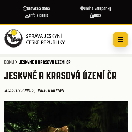
Přejít k hlavnímu obsahu
Otevírací doba
Online vstupenky
Info a ceník
Akce
DOMŮ
JESKYNĚ A KRASOVÁ ÚZEMÍ ČR
JESKYNĚ A KRASOVÁ ÚZEMÍ ČR
JAROSLAV HROMAS, DANIELA BÍLKOVÁ