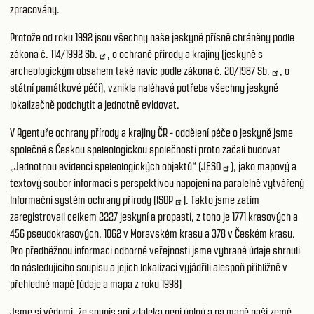
zpracovány.
Protože od roku 1992 jsou všechny naše jeskyně přísně chráněny podle
zákona č.
114/1992 Sb.
, o ochraně přírody a krajiny (jeskyně s
archeologickým obsahem také navíc podle zákona č.
20/1987 Sb.
, o
státní památkové péči), vznikla naléhavá potřeba všechny jeskyně
lokalizačně podchytit a jednotně evidovat.
V Agentuře ochrany přírody a krajiny ČR - oddělení péče o jeskyně jsme
společně s Českou speleologickou společností proto začali budovat
„Jednotnou evidenci speleologických objektů“ (
JESO
), jako mapový a
textový soubor informací s perspektivou napojení na paralelně vytvářený
Informační systém ochrany přírody (
ISOP
). Takto jsme zatím
zaregistrovali celkem 2227 jeskyní a propastí, z toho je 1771 krasových a
456 pseudokrasových, 1062 v Moravském krasu a 378 v Českém krasu.
Pro předběžnou informaci odborné veřejnosti jsme vybrané údaje shrnuli
do následujícího soupisu a jejich lokalizaci vyjádřili alespoň přibližně v
přehledné mapě (údaje a mapa z roku 1998)
Jsme si vědomi, že soupis ani zdaleka není úplný a na mapě naší země