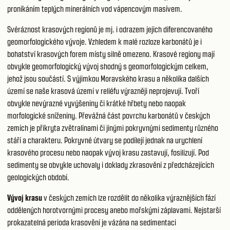
pronikáním teplých minerálních vod vápencovým masívem.
Svéráznost krasových regionů je mj. i odrazem jejich diferencovaného
geomorfologického vývoje. Vzhledem k malé rozloze karbonátů je i
bohatství krasových forem místy silně omezeno. Krasové regiony mají
obvykle geomorfologický vývoj shodný s geomorfologickým celkem,
jehož jsou součástí. S výjimkou Moravského krasu a několika dalších
území se naše krasová území v reliéfu výrazněji neprojevují. Tvoří
obvykle nevýrazné vyvýšeniny či krátké hřbety nebo naopak
morfologické sníženiny. Převážná část povrchu karbonátů v českých
zemích je přikryta zvětralinami či jinými pokryvnými sedimenty různého
stáří a charakteru. Pokryvné útvary se podílejí jednak na urychlení
krasového procesu nebo naopak vývoj krasu zastavují, fosilizují. Pod
sedimenty se obvykle uchovaly i doklady zkrasovění z předcházejících
geologických období.
Vývoj krasu
v českých zemích lze rozdělit do několika výraznějších fází
oddělených horotvornými procesy anebo mořskými záplavami. Nejstarší
prokazatelná perioda krasovění je vázána na sedimentaci