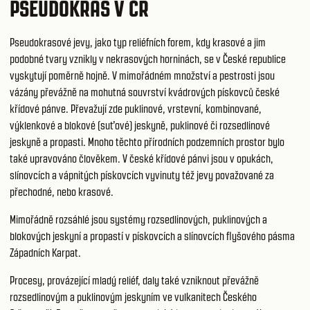
PSEUDOKRAS V ČR
Pseudokrasové jevy, jako typ reliéfních forem, kdy krasové a jim
podobné tvary vznikly v nekrasových horninách, se v České republice
vyskytují poměrně hojně. V mimořádném množství a pestrosti jsou
vázány převážně na mohutná souvrství kvádrových pískovců české
křídové pánve. Převažují zde puklinové, vrstevní, kombinované,
výklenkové a blokové (suťové) jeskyně, puklinové či rozsedlinové
jeskyně a propasti. Mnoho těchto přírodních podzemních prostor bylo
také upravováno člověkem. V české křídové pánvi jsou v opukách,
slínovcích a vápnitých pískovcích vyvinuty též jevy považované za
přechodné, nebo krasové.
Mimořádně rozsáhlé jsou systémy rozsedlinových, puklinových a
blokových jeskyní a propastí v pískovcích a slínovcích flyšového pásma
Západních Karpat.
Procesy, provázející mladý reliéf, daly také vzniknout převážně
rozsedlinovým a puklinovým jeskyním ve vulkanitech Českého