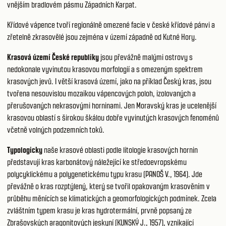
vnějším bradlovém pásmu Západních Karpat.
Křídové vápence tvoří regionálně omezené facie v české křídové pánvi a
zřetelně zkrasovělé jsou zejména v území západně od Kutné Hory.
Krasová území České republiky
jsou převážně malými ostrovy s
nedokonale vyvinutou krasovou morfologií a s omezeným spektrem
krasových jevů. I větší krasová území, jako na příklad Český kras, jsou
tvořena nesouvislou mozaikou vápencových poloh, izolovaných a
přerušovaných nekrasovými horninami. Jen Moravský kras je ucelenější
krasovou oblastí s širokou škálou dobře vyvinutých krasových fenoménů
včetně volných podzemních toků.
Typologicky
naše krasové oblasti podle litologie krasových hornin
představují kras karbonátový náležející ke středoevropskému
polycyklickému a polygenetickému typu krasu (PANOŠ V., 1964). Jde
převážně o kras rozptýlený, který se tvořil opakovaným krasověním v
průběhu měnících se klimatických a geomorfologických podmínek. Zcela
zvláštním typem krasu je kras hydrotermální, prvně popsaný ze
Zbrašovských aragonitových jeskyní (KUNSKÝ J., 1957), vznikající