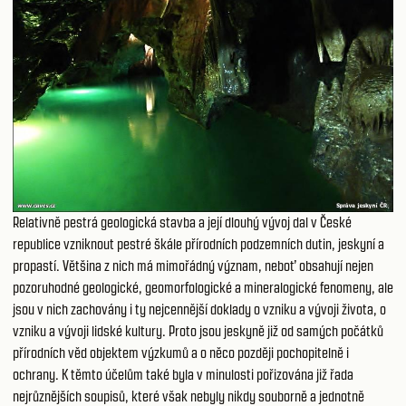
Relativně pestrá geologická stavba a její dlouhý vývoj dal v České
republice vzniknout pestré škále přírodních podzemních dutin, jeskyní a
propastí. Většina z nich má mimořádný význam, neboť obsahují nejen
pozoruhodné geologické, geomorfologické a mineralogické fenomeny, ale
jsou v nich zachovány i ty nejcennější doklady o vzniku a vývoji života, o
vzniku a vývoji lidské kultury. Proto jsou jeskyně již od samých počátků
přírodních věd objektem výzkumů a o něco později pochopitelně i
ochrany. K těmto účelům také byla v minulosti pořizována již řada
nejrůznějších soupisů, které však nebyly nikdy souborně a jednotně