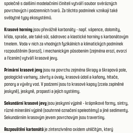
společně s dalšími modelačními činiteli vytváří soubor svérázných
povrchových i podzemních tvarů. Za těchto podmínek vznikají také
svébytné typy ekosystémů.
Krasové horniny
jsou převážně karbonáty - např. vápence, dolomity,
křída, spraše, ale také sůl, sádrovec a klastické horniny s karbonátovým
tmelem. Voda v nich za vhodných fyzikálních a klimatických podmínek
rozpouštěním (korozí), i mechanickým působením (zejména erozí, evorzí
a řícením) vytváří krasové jevy.
Primární krasové jevy
jsou na povrchu zejména škrapy a škrapová pole,
geologické varhany, závrty a úvaly, krasová údolí a kaňony, hltače,
ponory a vývěry vod. V podzemí jsou to krasové kapsy (zcela zaplněné
jeskyně), jeskyně, propasti a jejich systémy.
Sekundární krasové jevy
jsou jeskynní výplně - krápníkové formy, sintry,
různé minerální výplně (souhrnné označení speleotémy) a jiné sedimenty.
Sekundárním krasovým jevem povrchovým jsou travertiny.
Rozpouštění karbonátů
je zintenzivněno oxidem uhličitým, který