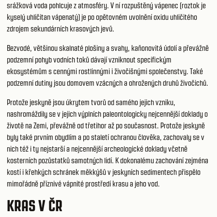
srážková voda pohlcuje z atmosféry. V ní rozpuštěný vápenec (roztok je
kyselý uhličitan vápenatý) je po opětovném uvolnění oxidu uhličitého
zdrojem sekundárních krasových jevů.
Bezvodé, většinou skalnaté plošiny a svahy, kaňonovitá údolí a převážně
podzemní pohyb vodních toků dávají vzniknout specifickým
ekosystémům s cennými rostlinnými i živočišnými společenstvy. Také
podzemní dutiny jsou domovem vzácných a ohrožených druhů živočichů.
Protože jeskyně jsou úkrytem tvorů od samého jejich vzniku,
nashromáždily se v jejich výplních paleontologicky nejcennější doklady o
životě na Zemi, převážně od třetihor až po současnost. Protože jeskyně
byly také prvním obydlím a po staletí ochranou člověka, zachovaly se v
nich též i ty nejstarší a nejcennější archeologické doklady včetně
kosterních pozůstatků samotných lidí. K dokonalému zachování zejména
kostí i křehkých schránek měkkýšů v jeskyních sedimentech přispělo
mimořádně příznivé vápnité prostředí krasu a jeho vod.
KRAS V ČR