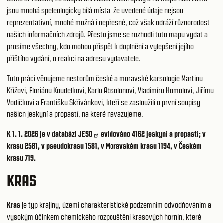
jsou mnohá speleologicky bílá místa, že uvedené údaje nejsou
reprezentativní, mnohé možná i nepřesné, což však odráží různorodost
našich informačních zdrojů. Přesto jsme se rozhodli tuto mapu vydat a
prosíme všechny, kdo mohou přispět k doplnění a vylepšení jejího
příštího vydání, o reakci na adresu vydavatele.
Tuto práci věnujeme nestorům české a moravské karsologie Martinu
Křížovi, Floriánu Koudelkovi, Karlu Absolonovi, Vladimíru Homolovi, Jiřímu
Vodičkovi a Františku Skřivánkovi, kteří se zasloužili o první soupisy
našich jeskyní a propastí, na které navazujeme.
K 1. 1. 2026 je v databázi
JESO
evidováno 4162 jeskyní a propastí; v
krasu 2581, v pseudokrasu 1581, v Moravském krasu 1194, v Českém
krasu 719.
KRAS
Kras
je typ krajiny, území charakteristické podzemním odvodňováním a
vysokým účinkem chemického rozpouštění krasových hornin, které