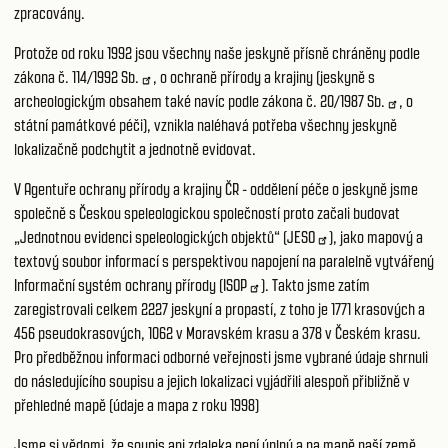
zpracovány.
Protože od roku 1992 jsou všechny naše jeskyně přísně chráněny podle
zákona č.
114/1992 Sb.
, o ochraně přírody a krajiny (jeskyně s
archeologickým obsahem také navíc podle zákona č.
20/1987 Sb.
, o
státní památkové péči), vznikla naléhavá potřeba všechny jeskyně
lokalizačně podchytit a jednotně evidovat.
V Agentuře ochrany přírody a krajiny ČR - oddělení péče o jeskyně jsme
společně s Českou speleologickou společností proto začali budovat
„Jednotnou evidenci speleologických objektů“ (
JESO
), jako mapový a
textový soubor informací s perspektivou napojení na paralelně vytvářený
Informační systém ochrany přírody (
ISOP
). Takto jsme zatím
zaregistrovali celkem 2227 jeskyní a propastí, z toho je 1771 krasových a
456 pseudokrasových, 1062 v Moravském krasu a 378 v Českém krasu.
Pro předběžnou informaci odborné veřejnosti jsme vybrané údaje shrnuli
do následujícího soupisu a jejich lokalizaci vyjádřili alespoň přibližně v
přehledné mapě (údaje a mapa z roku 1998)
Jsme si vědomi, že soupis ani zdaleka není úplný a na mapě naší země