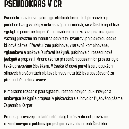
PSEUDOKRAS V ČR
Pseudokrasové jevy, jako typ reliéfních forem, kdy krasové a jim
podobné tvary vznikly v nekrasových horninách, se v České republice
vyskytují poměrně hojně. V mimořádném množství a pestrosti jsou
vázány převážně na mohutná souvrství kvádrových pískovců české
křídové pánve. Převažují zde puklinové, vrstevní, kombinované,
výklenkové a blokové (suťové) jeskyně, puklinové či rozsedlinové
jeskyně a propasti. Mnoho těchto přírodních podzemních prostor bylo
také upravováno člověkem. V české křídové pánvi jsou v opukách,
slínovcích a vápnitých pískovcích vyvinuty též jevy považované za
přechodné, nebo krasové.
Mimořádně rozsáhlé jsou systémy rozsedlinových, puklinových a
blokových jeskyní a propastí v pískovcích a slínovcích flyšového pásma
Západních Karpat.
Procesy, provázející mladý reliéf, daly také vzniknout převážně
rozsedlinovým a puklinovým jeskyním ve vulkanitech Českého