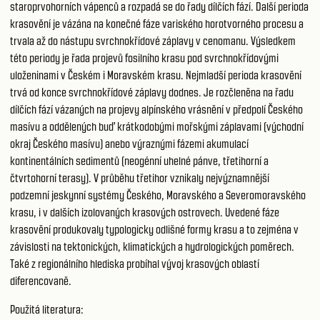
staroprvohorních vápenců a rozpadá se do řady dílčích fází. Další perioda
krasovění je vázána na konečné fáze variského horotvorného procesu a
trvala až do nástupu svrchnokřídové záplavy v cenomanu. Výsledkem
této periody je řada projevů fosilního krasu pod svrchnokřídovými
uloženinami v Českém i Moravském krasu. Nejmladší perioda krasovění
trvá od konce svrchnokřídové záplavy dodnes. Je rozčleněna na řadu
dílčích fází vázaných na projevy alpínského vrásnění v předpolí Českého
masívu a oddělených buď krátkodobými mořskými záplavami (východní
okraj Českého masívu) anebo výraznými fázemi akumulací
kontinentálních sedimentů (neogénní uhelné pánve, třetihorní a
čtvrtohorní terasy). V průběhu třetihor vznikaly nejvýznamnější
podzemní jeskynní systémy Českého, Moravského a Severomoravského
krasu, i v dalších izolovaných krasových ostrovech. Uvedené fáze
krasovění produkovaly typologicky odlišné formy krasu a to zejména v
závislosti na tektonických, klimatických a hydrologických poměrech.
Také z regionálního hlediska probíhal vývoj krasových oblastí
diferencovaně.
Použitá literatura: