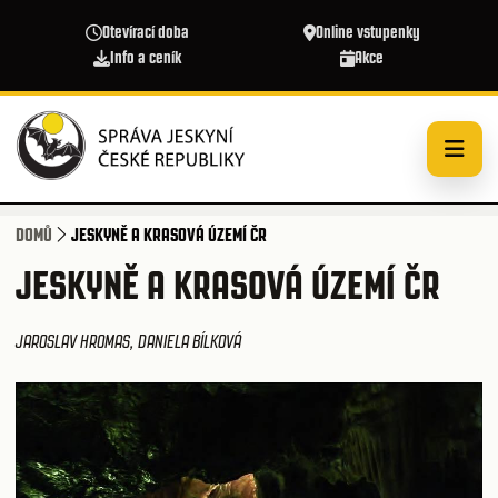
Přejít k hlavnímu obsahu
Otevírací doba
Online vstupenky
Info a ceník
Akce
DOMŮ
JESKYNĚ A KRASOVÁ ÚZEMÍ ČR
JESKYNĚ A KRASOVÁ ÚZEMÍ ČR
JAROSLAV HROMAS, DANIELA BÍLKOVÁ