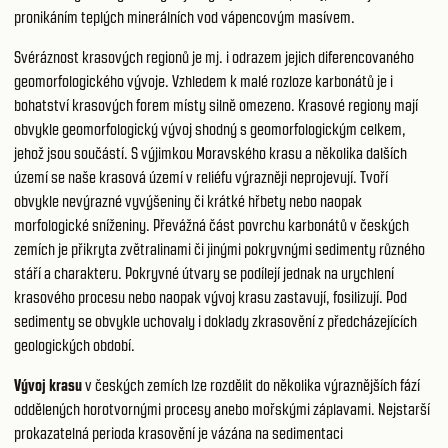
pronikáním teplých minerálních vod vápencovým masívem.
Svéráznost krasových regionů je mj. i odrazem jejich diferencovaného
geomorfologického vývoje. Vzhledem k malé rozloze karbonátů je i
bohatství krasových forem místy silně omezeno. Krasové regiony mají
obvykle geomorfologický vývoj shodný s geomorfologickým celkem,
jehož jsou součástí. S výjimkou Moravského krasu a několika dalších
území se naše krasová území v reliéfu výrazněji neprojevují. Tvoří
obvykle nevýrazné vyvýšeniny či krátké hřbety nebo naopak
morfologické sníženiny. Převážná část povrchu karbonátů v českých
zemích je přikryta zvětralinami či jinými pokryvnými sedimenty různého
stáří a charakteru. Pokryvné útvary se podílejí jednak na urychlení
krasového procesu nebo naopak vývoj krasu zastavují, fosilizují. Pod
sedimenty se obvykle uchovaly i doklady zkrasovění z předcházejících
geologických období.
Vývoj krasu
v českých zemích lze rozdělit do několika výraznějších fází
oddělených horotvornými procesy anebo mořskými záplavami. Nejstarší
prokazatelná perioda krasovění je vázána na sedimentaci