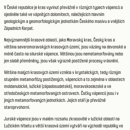
V České republice je kras vyvinut převážně v různých typech vápenců a
ojediněle také ve vápnitých dolomitech, náležejících hlavním
geologickým a geomorfologickým jednotkám Českého masivu a vnějších
Západních Karpat.
Nejvýznamnější krasové oblasti, jako Moravský kras, Český kras a
většina severomoravských krasových území, jsou vázány na devonské a
méně často na silurské vápence. Většinou jsou nemetamorfovány nebo
jen slabě přeměněny, jsou však výrazně postižené procesy vrásnění.
Většina malých krasových území vznikla v krystalických, tedy různým
stupněm metamorfózy postižených, vápencích a to zejména v oblastech
moldanubické, lužické (západosudetské), moravskoslezské a ve
středočeských metamorfovaných ostrovech. Čočky vápenců jsou i v
jiných metamorfovaných jednotkách. Jejich stáří je převážně
staroprvohorní.
Jurské vápence jsou v malém rozsahu zkrasovělé v lužické oblasti na
Lužickém hřbetu a větší krasová území vytváří na východě republiky ve