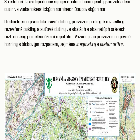
Středohoří. Pravděpodobně syngenetické inhomogenity jsou základem
dutin ve vulkanoklastických horninách Doupovských hor.
Ojediněle jsou pseudokrasové dutiny, převážně překryté rozsedliny,
rozevřené pukliny a suťové dutiny ve skalách a skalnatých srázech,
roztroušeny po celém území republiky. Vázány jsou převážně na pevné
horniny s blokovým rozpadem, zejména
magmatity
a
metamorfity
.