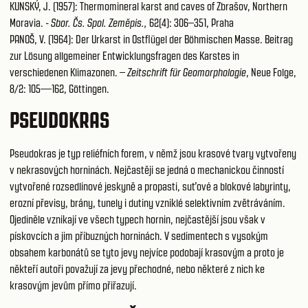
KUNSKÝ, J. (1957): Thermomineral karst and caves of Zbrašov, Northern
Moravia. -
Sbor. Čs. Spol. Zeměpis.,
62(4): 306–351, Praha
PANOŠ, V. (1964): Der Urkarst in Ostflügel der Böhmischen Masse. Beitrag
zur Lösung allgemeiner Entwicklungsfragen des Karstes in
verschiedenen Klimazonen. –
Zeitschrift für Geomorphologie
, Neue Folge,
8/2: 105—162, Göttingen.
PSEUDOKRAS
Pseudokras je typ reliéfních forem, v němž jsou krasové tvary vytvořeny
v nekrasových horninách. Nejčastěji se jedná o mechanickou činností
vytvořené rozsedlinové jeskyně a propasti, suťové a blokové labyrinty,
erozní převisy, brány, tunely i dutiny vzniklé selektivním zvětráváním.
Ojediněle vznikají ve všech typech hornin, nejčastější jsou však v
pískovcích a jim příbuzných horninách. V sedimentech s vysokým
obsahem karbonátů se tyto jevy nejvíce podobají krasovým a proto je
někteří autoři považují za jevy přechodné, nebo některé z nich ke
krasovým jevům přímo přiřazují.