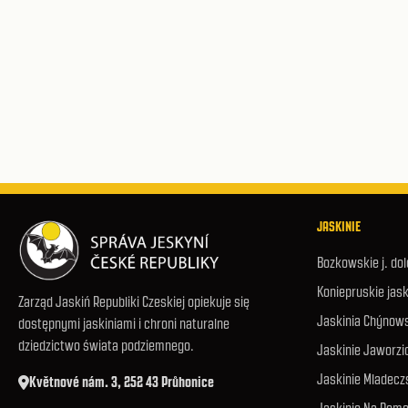
JASKINIE
Bozkowskie j. do
Koniepruskie jask
Zarząd Jaskiń Republiki Czeskiej opiekuje się
Jaskinia Chýnow
dostępnymi jaskiniami i chroni naturalne
dziedzictwo świata podziemnego.
Jaskinie Jaworzi
Jaskinie Mladecz
Květnové nám. 3, 252 43 Průhonice