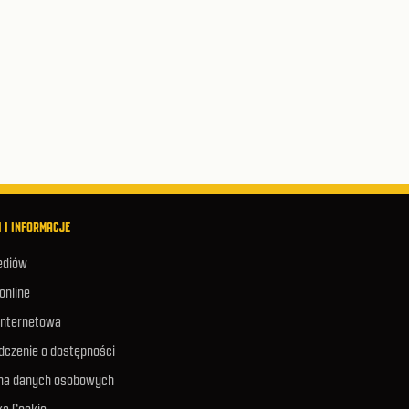
 I INFORMACJE
ediów
 online
internetowa
dczenie o dostępności
na danych osobowych