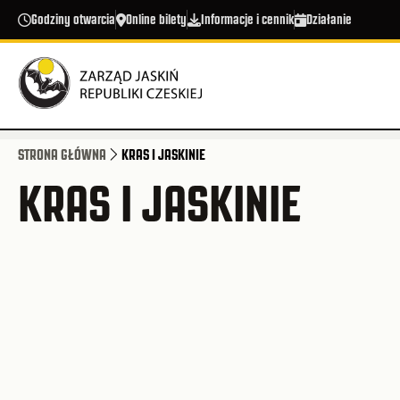
Przejdź do treści
Godziny otwarcia
Online bilety
Informacje i cennik
Działanie
STRONA GŁÓWNA
KRAS I JASKINIE
KRAS I JASKINIE