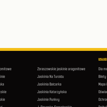
USŁUGI
lomitowe
Zbraszowskie jaskinie aragonitowe
Dla m
inie
Jaskinia Na Turoldu
Bilety
ska
Jaskinia Balcarka
Mapa 
cskie
Jaskinia Katarzyńska
Oświa
skie
Jaskinie Punkvy
Ochro