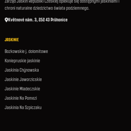
Zarząd Jaskiń Republiki Czeskiej opiekuje się dostępnymi jaskiniami i
chroni naturalne dziedzictwo świata podziemnego.
Květnové nám. 3, 252 43 Průhonice
JASKINIE
Bozkowskie j. dolomitowe
Koniepruskie jaskinie
Jaskinia Chýnowska
Jaskinie Jaworzicskie
Jaskinie Mladeczskie
Jaskinie Na Pomezi
Jaskinia Na Szpiczaku