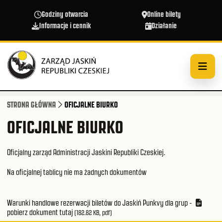
Przejdź do treści
Godziny otwarcia
Online bilety
Informacje i cennik
Działanie
STRONA GŁÓWNA
OFICJALNE BIURKO
OFICJALNE BIURKO
Oficjalny zarząd Administracji Jaskini Republiki Czeskiej.
Na oficjalnej tablicy nie ma żadnych dokumentów
Warunki handlowe rezerwacji biletów do Jaskiń Punkvy dla grup -
pobierz dokument tutaj
(182.82 KB, pdf)